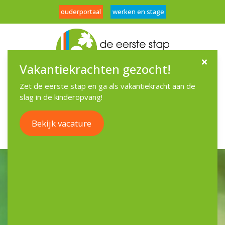
ouderportaal
werken en stage
Vakantiekrachten gezocht!
Menu
Zet de eerste stap en ga als vakantiekracht aan de
slag in de kinderopvang!
Bekijk vacature