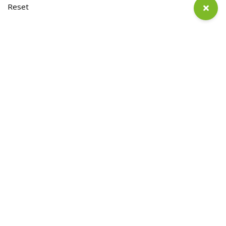
Reset