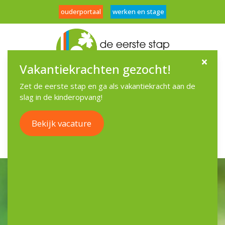
ouderportaal
werken en stage
Vakantiekrachten gezocht!
Menu
Zet de eerste stap en ga als vakantiekracht aan de
slag in de kinderopvang!
Bekijk vacature