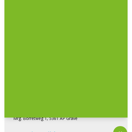
De Eerste Stap
Buitenschoolse opvang
meer info
de locaties
afspraak maken
Adres
Mrg. Borretweg 1, 5361 AP Grave