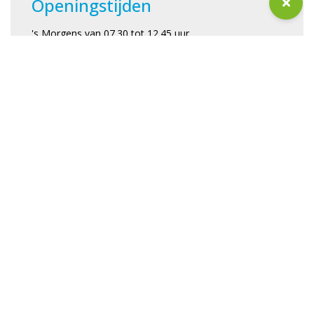
Openingstijden
's Morgens van 07.30 tot 12.45 uur

's Middags van 12.45 tot 18.00 uur

Verlengde opvang van 07.00 - 07.30 uur (is met ontbijt) 
en van 18.00 - 18.30 uur.

** Wil je verlengde opvang afnemen? 

Neem contact op met Klantcontact voor de 
mogelijkheden. 
Telefoonnummer
Aantal groepen
024-6414368
3
LRK-nummer
158063211
GGD-rapport