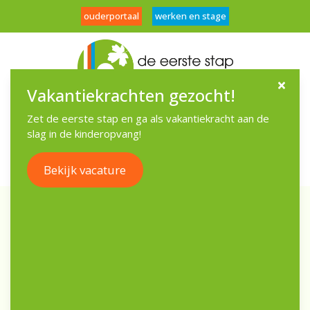
ouderportaal
werken en stage
Vakantiekrachten gezocht!
Menu
Zet de eerste stap en ga als vakantiekracht aan de
slag in de kinderopvang!
Bekijk vacature