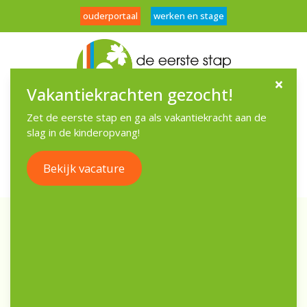
ouderportaal
werken en stage
Vakantiekrachten gezocht!
Menu
Zet de eerste stap en ga als vakantiekracht aan de
slag in de kinderopvang!
Bekijk vacature