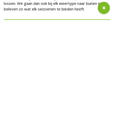
lossen. We gaan dan ook bij elk weertype naar buiten en
beleven zo wat elk seizoenen te bieden heeft.
Veelgestelde vragen
Heb je een vraag over de opvang? Stel deze
gerust! Wellicht kun je je vraag ook al vinden in onze
veel gestelde vragen pagina.
lees meer
BEKIJK AL ONZE LOCATIES