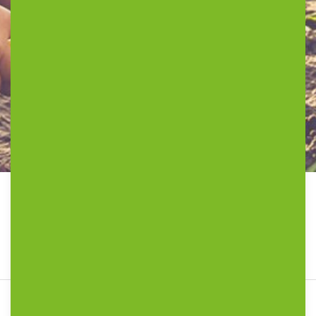
Home
»
Ouders
Communicatie en samenwerking