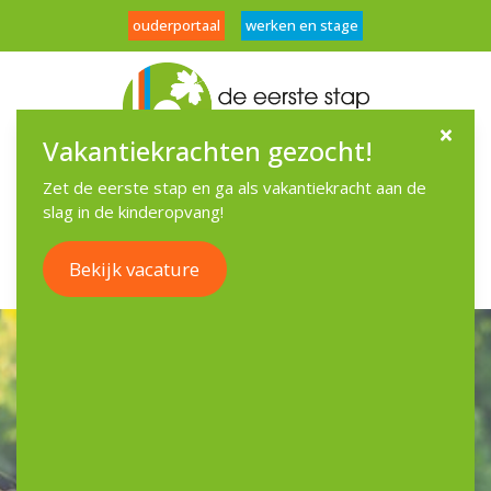
ouderportaal
werken en stage
Vakantiekrachten gezocht!
Menu
Zet de eerste stap en ga als vakantiekracht aan de
slag in de kinderopvang!
Bekijk vacature