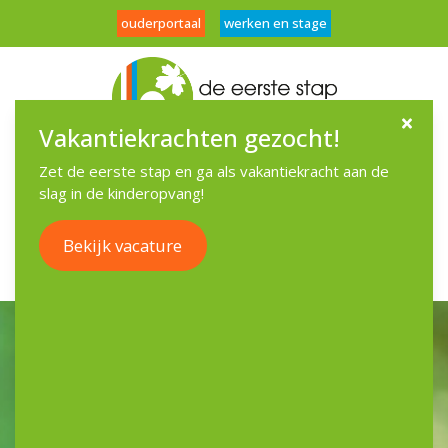
ouderportaal
werken en stage
Vakantiekrachten gezocht!
Menu
Zet de eerste stap en ga als vakantiekracht aan de
slag in de kinderopvang!
Bekijk vacature