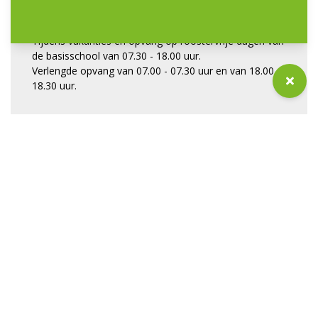
18.30 uur.

Tijdens vakanties en opvang op roostervrije dagen van 
de basisschool van 07.30 - 18.00 uur.

Verlengde opvang van 07.00 - 07.30 uur en van 18.00 - 
18.30 uur.

Telefoonnummer
Aantal groepen
06 30814683
2
LRK-nummer
135119650
GGD-rapport
bekijk