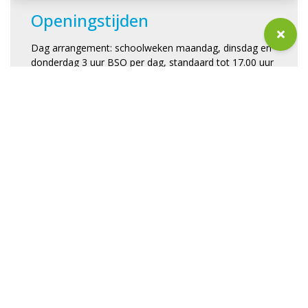
Openingstijden
Dag arrangement: schoolweken maandag, dinsdag en 
donderdag 3 uur BSO per dag, standaard tot 17.00 uur 
( 52-weken en 48-weken is standaard tot 18 uur).

Voorschoolse opvang tijdens schoolweken (7.30-8.30 
uur) op maandag, dinsdag en donderdag

Naschoolse opvang met een 40-weken contract 
standaard tot 17.00 uur of indien gewenst tot 18.00 
uur. Bij een 48- en 52 weken contract alle dagen 
opvang tot 18.00 uur.

Opvang tijdens schoolvakanties maandag tot en met 
Aantal groepen
LRK-nummer
1
863959155