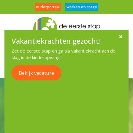
ouderportaal
werken en stage
Vakantiekrachten gezocht!
Menu
Zet de eerste stap en ga als vakantiekracht aan de
slag in de kinderopvang!
Bekijk vacature